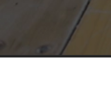
Béton Concept, bureau d’études de béton
armé en France
Vous avez un projet immobilier de construction d’un
bâtiment ou de réhabilitation d’une structure existante et
vous souhaitez un accompagnement (étude de faisabilité,
plans d’exécution, diagnostic de structure…) ?
Faites appel aux
ingénieurs spécialisés
dans les structures
en béton armé de Béton Concept :
nous intervenons pour
tous types de bâtiments pour répondre à vos besoins.